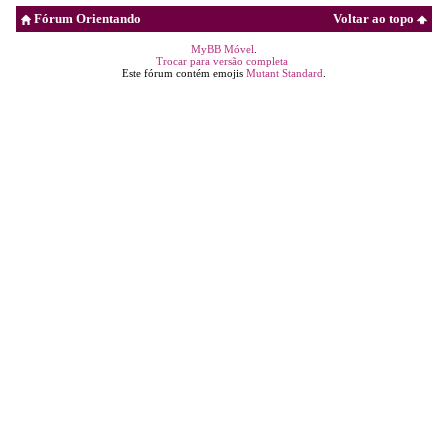
Fórum Orientando
Voltar ao topo
MyBB Móvel
.
Trocar para versão completa
Este fórum contém emojis
Mutant Standard
.