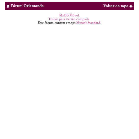
Fórum Orientando
Voltar ao topo
MyBB Móvel
.
Trocar para versão completa
Este fórum contém emojis
Mutant Standard
.