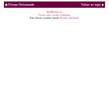
Fórum Orientando
Voltar ao topo
MyBB Móvel
.
Trocar para versão completa
Este fórum contém emojis
Mutant Standard
.