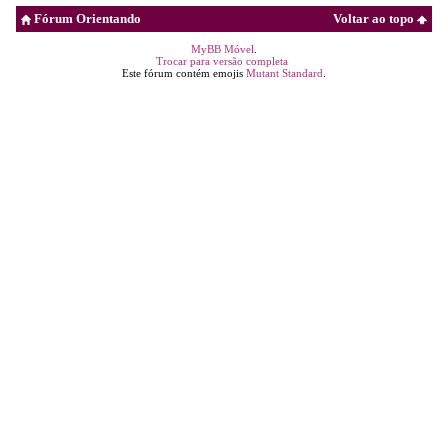
Fórum Orientando
Voltar ao topo
MyBB Móvel
.
Trocar para versão completa
Este fórum contém emojis
Mutant Standard
.