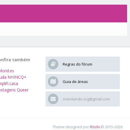
onfira também
Regras do fórum
lorid.es
juda NHINCQ+
Guia de áreas
plifi.casa
stagens Queer
orientando.org@gmail.com
Theme designed por
Rōshi
© 2015-2026.