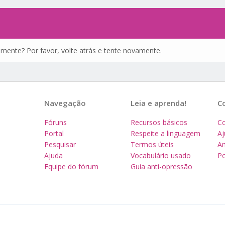
amente? Por favor, volte atrás e tente novamente.
Navegação
Leia e aprenda!
C
Fóruns
Recursos básicos
Co
Portal
Respeite a linguagem
A
Pesquisar
Termos úteis
Am
Ajuda
Vocabulário usado
Po
Equipe do fórum
Guia anti-opressão