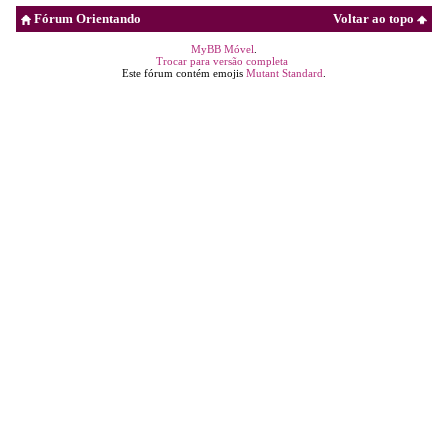
Fórum Orientando
Voltar ao topo
MyBB Móvel
.
Trocar para versão completa
Este fórum contém emojis
Mutant Standard
.