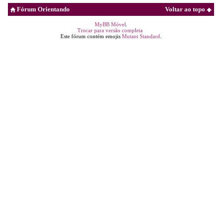
Fórum Orientando
Voltar ao topo
MyBB Móvel
.
Trocar para versão completa
Este fórum contém emojis
Mutant Standard
.