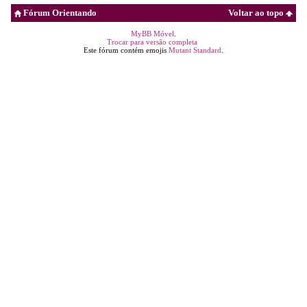
Fórum Orientando
Voltar ao topo
MyBB Móvel
.
Trocar para versão completa
Este fórum contém emojis
Mutant Standard
.