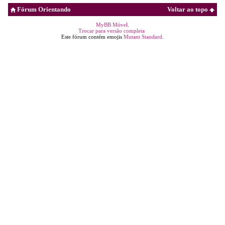
Fórum Orientando
Voltar ao topo
MyBB Móvel
.
Trocar para versão completa
Este fórum contém emojis
Mutant Standard
.