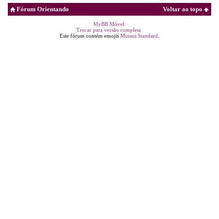
Fórum Orientando
Voltar ao topo
MyBB Móvel
.
Trocar para versão completa
Este fórum contém emojis
Mutant Standard
.