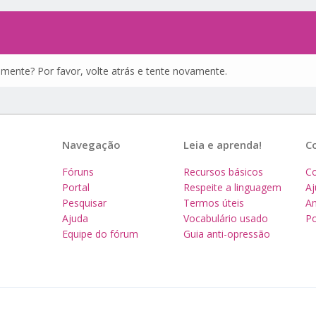
amente? Por favor, volte atrás e tente novamente.
Navegação
Leia e aprenda!
C
Fóruns
Recursos básicos
Co
Portal
Respeite a linguagem
A
Pesquisar
Termos úteis
Am
Ajuda
Vocabulário usado
Po
Equipe do fórum
Guia anti-opressão