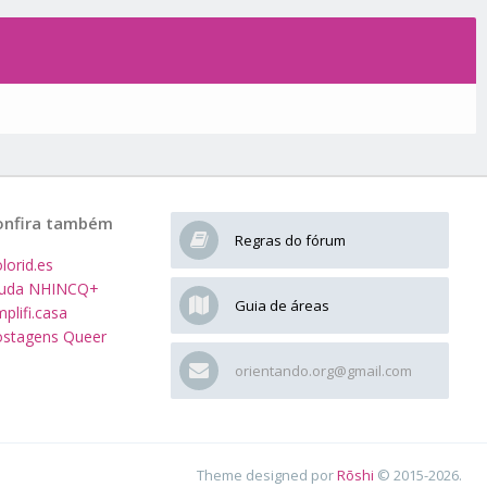
onfira também
Regras do fórum
lorid.es
juda NHINCQ+
Guia de áreas
plifi.casa
stagens Queer
orientando.org@gmail.com
Theme designed por
Rōshi
© 2015-2026.