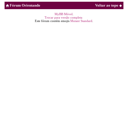
Fórum Orientando
Voltar ao topo
MyBB Móvel
.
Trocar para versão completa
Este fórum contém emojis
Mutant Standard
.