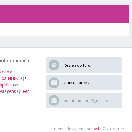
onfira também
Regras do fórum
lorid.es
juda NHINCQ+
Guia de áreas
plifi.casa
stagens Queer
orientando.org@gmail.com
Theme designed por
Rōshi
© 2015-2026.