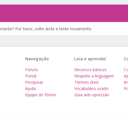
amente? Por favor, volte atrás e tente novamente.
Navegação
Leia e aprenda!
C
Fóruns
Recursos básicos
Co
Portal
Respeite a linguagem
A
Pesquisar
Termos úteis
Am
Ajuda
Vocabulário usado
Po
Equipe do fórum
Guia anti-opressão