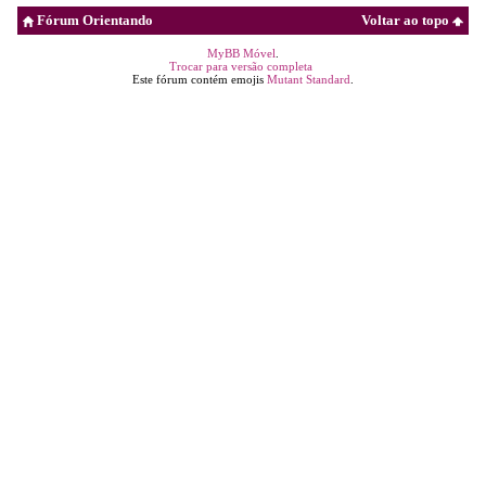
Fórum Orientando
Voltar ao topo
MyBB Móvel
.
Trocar para versão completa
Este fórum contém emojis
Mutant Standard
.