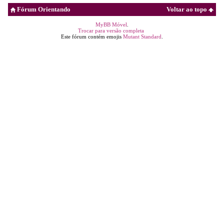
Fórum Orientando
Voltar ao topo
MyBB Móvel
.
Trocar para versão completa
Este fórum contém emojis
Mutant Standard
.