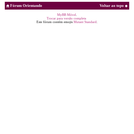
Fórum Orientando
Voltar ao topo
MyBB Móvel
.
Trocar para versão completa
Este fórum contém emojis
Mutant Standard
.