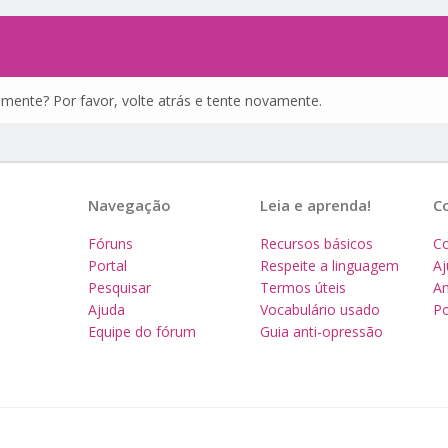
amente? Por favor, volte atrás e tente novamente.
Navegação
Leia e aprenda!
C
Fóruns
Recursos básicos
Co
Portal
Respeite a linguagem
A
Pesquisar
Termos úteis
Am
Ajuda
Vocabulário usado
Po
Equipe do fórum
Guia anti-opressão