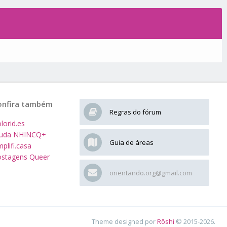
onfira também
Regras do fórum
lorid.es
juda NHINCQ+
Guia de áreas
plifi.casa
stagens Queer
orientando.org@gmail.com
Theme designed por
Rōshi
© 2015-2026.