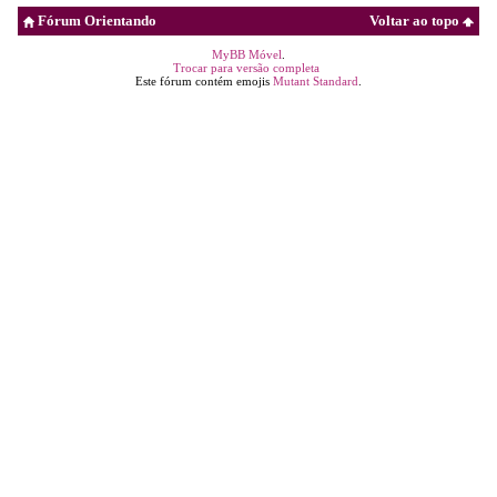
Fórum Orientando
Voltar ao topo
MyBB Móvel
.
Trocar para versão completa
Este fórum contém emojis
Mutant Standard
.