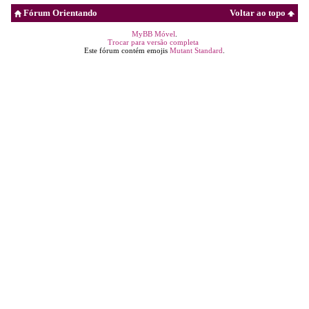
Fórum Orientando
Voltar ao topo
MyBB Móvel
.
Trocar para versão completa
Este fórum contém emojis
Mutant Standard
.