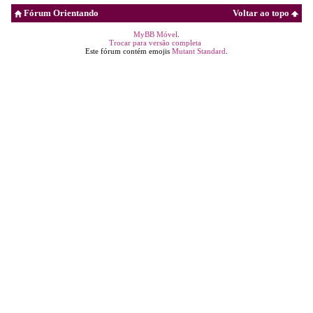
Fórum Orientando
Voltar ao topo
MyBB Móvel
.
Trocar para versão completa
Este fórum contém emojis
Mutant Standard
.