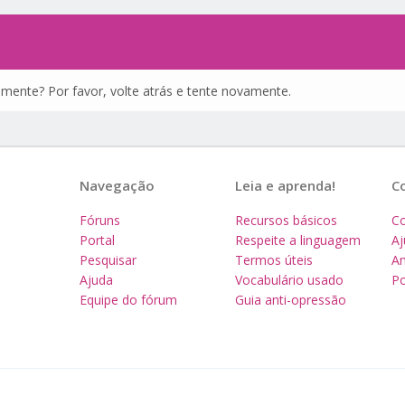
amente? Por favor, volte atrás e tente novamente.
Navegação
Leia e aprenda!
C
Fóruns
Recursos básicos
Co
Portal
Respeite a linguagem
A
Pesquisar
Termos úteis
Am
Ajuda
Vocabulário usado
Po
Equipe do fórum
Guia anti-opressão