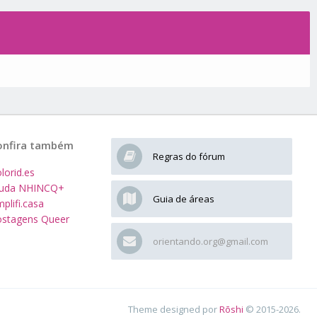
onfira também
Regras do fórum
lorid.es
juda NHINCQ+
Guia de áreas
plifi.casa
stagens Queer
orientando.org@gmail.com
Theme designed por
Rōshi
© 2015-2026.