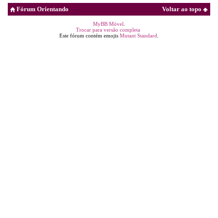
Fórum Orientando
Voltar ao topo
MyBB Móvel
.
Trocar para versão completa
Este fórum contém emojis
Mutant Standard
.