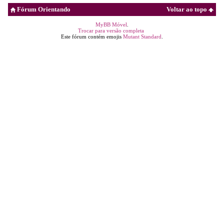
Fórum Orientando
Voltar ao topo
MyBB Móvel
.
Trocar para versão completa
Este fórum contém emojis
Mutant Standard
.