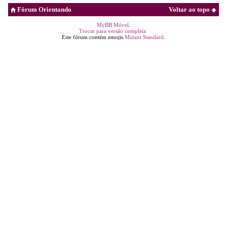
Fórum Orientando
Voltar ao topo
MyBB Móvel
.
Trocar para versão completa
Este fórum contém emojis
Mutant Standard
.