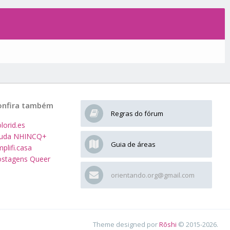
onfira também
Regras do fórum
lorid.es
juda NHINCQ+
Guia de áreas
plifi.casa
stagens Queer
orientando.org@gmail.com
Theme designed por
Rōshi
© 2015-2026.