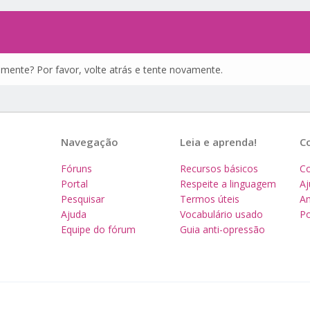
amente? Por favor, volte atrás e tente novamente.
Navegação
Leia e aprenda!
C
Fóruns
Recursos básicos
Co
Portal
Respeite a linguagem
A
Pesquisar
Termos úteis
Am
Ajuda
Vocabulário usado
Po
Equipe do fórum
Guia anti-opressão