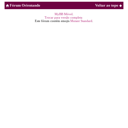
Fórum Orientando
Voltar ao topo
MyBB Móvel
.
Trocar para versão completa
Este fórum contém emojis
Mutant Standard
.