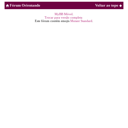
Fórum Orientando
Voltar ao topo
MyBB Móvel
.
Trocar para versão completa
Este fórum contém emojis
Mutant Standard
.