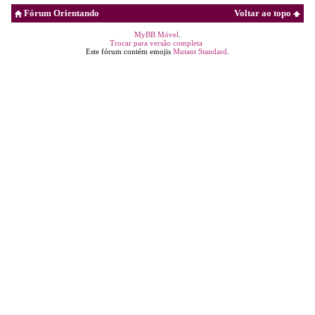
Fórum Orientando
Voltar ao topo
MyBB Móvel
.
Trocar para versão completa
Este fórum contém emojis
Mutant Standard
.