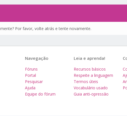
amente? Por favor, volte atrás e tente novamente.
Navegação
Leia e aprenda!
C
Fóruns
Recursos básicos
Co
Portal
Respeite a linguagem
A
Pesquisar
Termos úteis
Am
Ajuda
Vocabulário usado
Po
Equipe do fórum
Guia anti-opressão