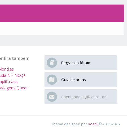
onfira também
Regras do fórum
lorid.es
juda NHINCQ+
Guia de áreas
plifi.casa
stagens Queer
orientando.org@gmail.com
Theme designed por
Rōshi
© 2015-2026.