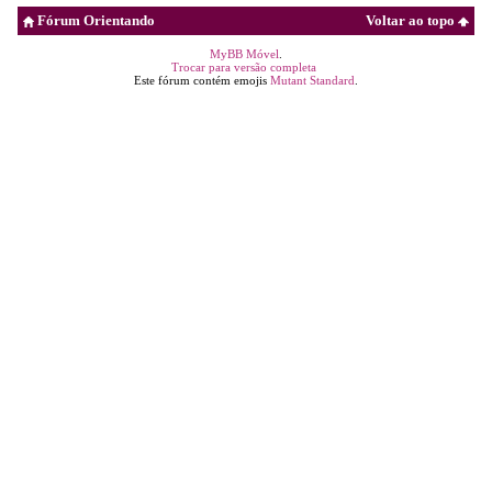
Fórum Orientando
Voltar ao topo
MyBB Móvel
.
Trocar para versão completa
Este fórum contém emojis
Mutant Standard
.