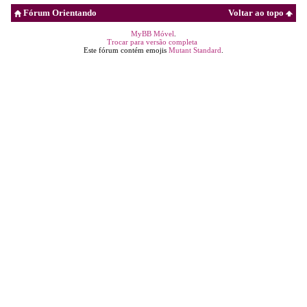
Fórum Orientando
Voltar ao topo
MyBB Móvel
.
Trocar para versão completa
Este fórum contém emojis
Mutant Standard
.