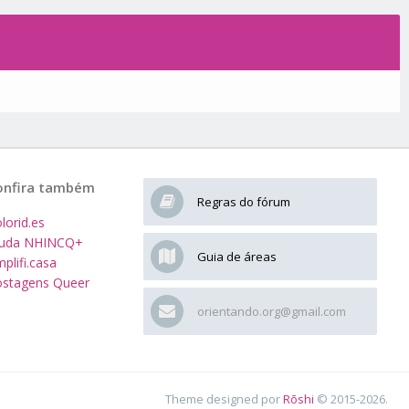
onfira também
Regras do fórum
lorid.es
juda NHINCQ+
Guia de áreas
plifi.casa
stagens Queer
orientando.org@gmail.com
Theme designed por
Rōshi
© 2015-2026.