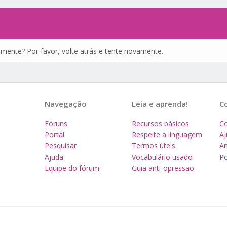
amente? Por favor, volte atrás e tente novamente.
Navegação
Leia e aprenda!
C
Fóruns
Recursos básicos
Co
Portal
Respeite a linguagem
A
Pesquisar
Termos úteis
Am
Ajuda
Vocabulário usado
Po
Equipe do fórum
Guia anti-opressão