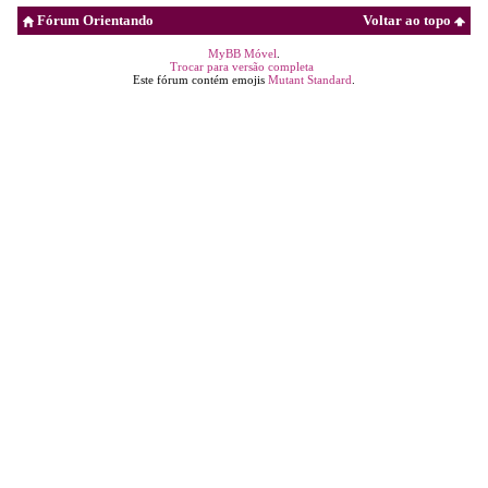
Fórum Orientando
Voltar ao topo
MyBB Móvel
.
Trocar para versão completa
Este fórum contém emojis
Mutant Standard
.