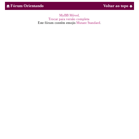
Fórum Orientando
Voltar ao topo
MyBB Móvel
.
Trocar para versão completa
Este fórum contém emojis
Mutant Standard
.