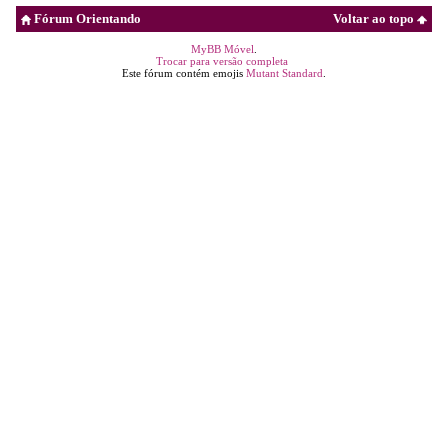
Fórum Orientando
Voltar ao topo
MyBB Móvel
.
Trocar para versão completa
Este fórum contém emojis
Mutant Standard
.