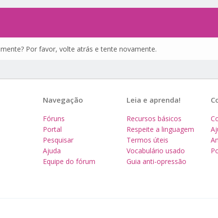
amente? Por favor, volte atrás e tente novamente.
Navegação
Leia e aprenda!
C
Fóruns
Recursos básicos
Co
Portal
Respeite a linguagem
A
Pesquisar
Termos úteis
Am
Ajuda
Vocabulário usado
Po
Equipe do fórum
Guia anti-opressão