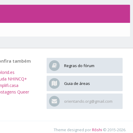
onfira também
Regras do fórum
lorid.es
juda NHINCQ+
Guia de áreas
plifi.casa
stagens Queer
orientando.org@gmail.com
Theme designed por
Rōshi
© 2015-2026.