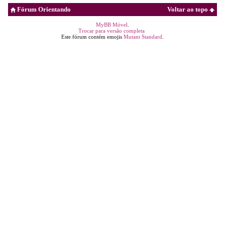
Fórum Orientando
Voltar ao topo
MyBB Móvel
.
Trocar para versão completa
Este fórum contém emojis
Mutant Standard
.