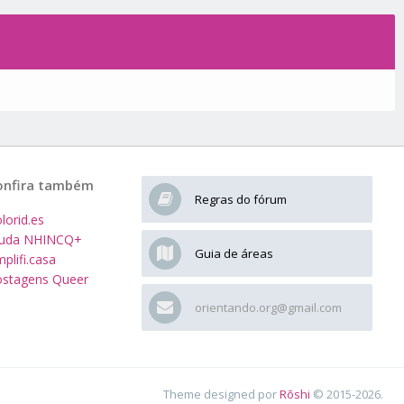
onfira também
Regras do fórum
lorid.es
juda NHINCQ+
Guia de áreas
plifi.casa
stagens Queer
orientando.org@gmail.com
Theme designed por
Rōshi
© 2015-2026.