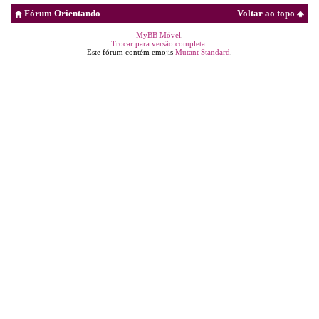
Fórum Orientando
Voltar ao topo
MyBB Móvel
.
Trocar para versão completa
Este fórum contém emojis
Mutant Standard
.