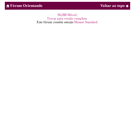
Fórum Orientando
Voltar ao topo
MyBB Móvel
.
Trocar para versão completa
Este fórum contém emojis
Mutant Standard
.