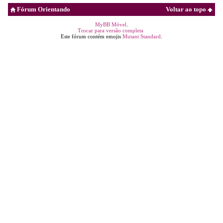
Fórum Orientando
Voltar ao topo
MyBB Móvel
.
Trocar para versão completa
Este fórum contém emojis
Mutant Standard
.