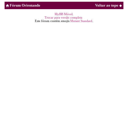
Fórum Orientando
Voltar ao topo
MyBB Móvel
.
Trocar para versão completa
Este fórum contém emojis
Mutant Standard
.