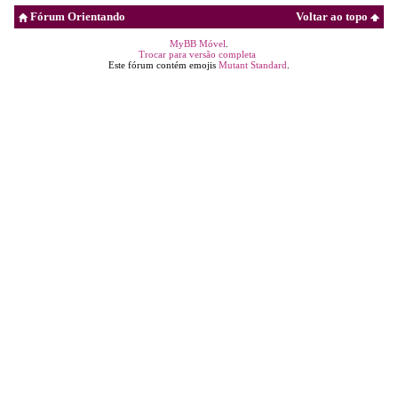
Fórum Orientando
Voltar ao topo
MyBB Móvel
.
Trocar para versão completa
Este fórum contém emojis
Mutant Standard
.