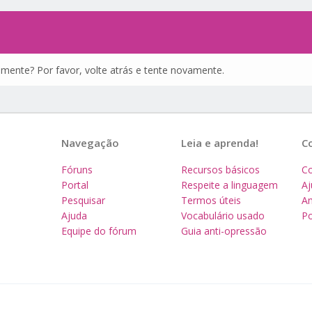
amente? Por favor, volte atrás e tente novamente.
Navegação
Leia e aprenda!
C
Fóruns
Recursos básicos
Co
Portal
Respeite a linguagem
A
Pesquisar
Termos úteis
Am
Ajuda
Vocabulário usado
Po
Equipe do fórum
Guia anti-opressão