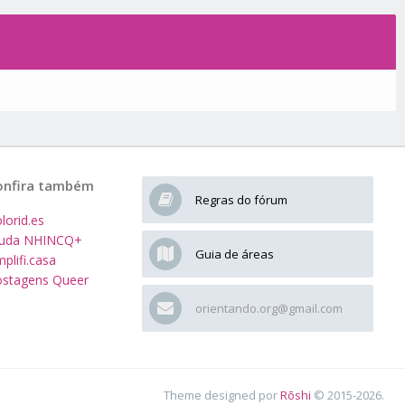
onfira também
Regras do fórum
lorid.es
juda NHINCQ+
Guia de áreas
plifi.casa
stagens Queer
orientando.org@gmail.com
Theme designed por
Rōshi
© 2015-2026.