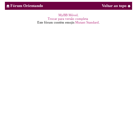
Fórum Orientando
Voltar ao topo
MyBB Móvel
.
Trocar para versão completa
Este fórum contém emojis
Mutant Standard
.