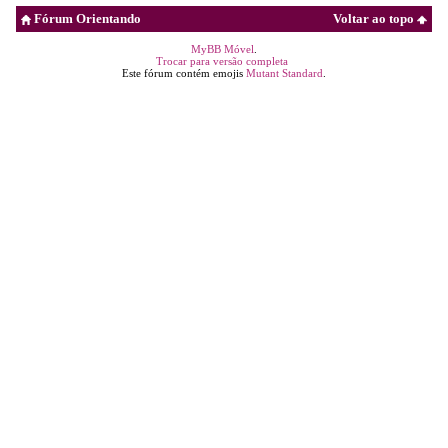
Fórum Orientando
Voltar ao topo
MyBB Móvel
.
Trocar para versão completa
Este fórum contém emojis
Mutant Standard
.