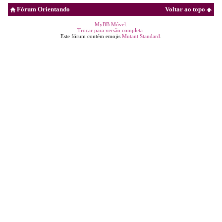
Fórum Orientando
Voltar ao topo
MyBB Móvel
.
Trocar para versão completa
Este fórum contém emojis
Mutant Standard
.