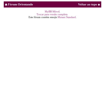
Fórum Orientando
Voltar ao topo
MyBB Móvel
.
Trocar para versão completa
Este fórum contém emojis
Mutant Standard
.