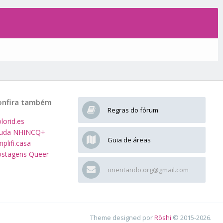
onfira também
Regras do fórum
lorid.es
juda NHINCQ+
Guia de áreas
plifi.casa
stagens Queer
orientando.org@gmail.com
Theme designed por
Rōshi
© 2015-2026.