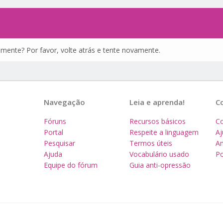
amente? Por favor, volte atrás e tente novamente.
Navegação
Leia e aprenda!
C
Fóruns
Recursos básicos
Co
Portal
Respeite a linguagem
A
Pesquisar
Termos úteis
Am
Ajuda
Vocabulário usado
Po
Equipe do fórum
Guia anti-opressão