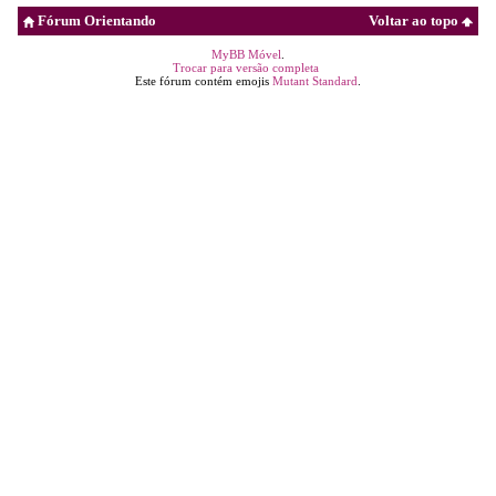
Fórum Orientando
Voltar ao topo
MyBB Móvel
.
Trocar para versão completa
Este fórum contém emojis
Mutant Standard
.